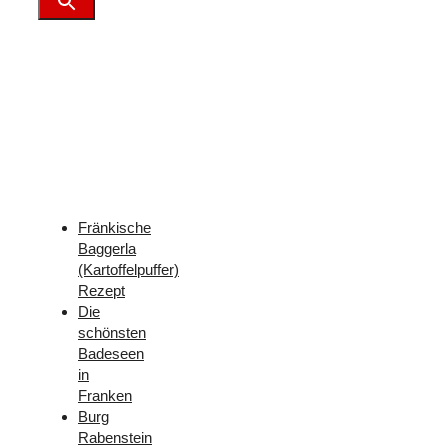
Weitere
Freizeit-
Tipps
für
Franken
Fränkische
Baggerla
(Kartoffelpuffer)
Rezept
Die
schönsten
Badeseen
in
Franken
Burg
Rabenstein