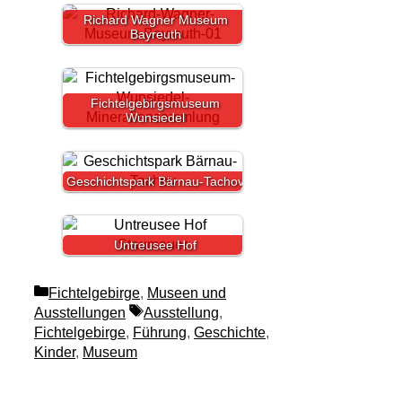
Richard Wagner Museum
Bayreuth
Fichtelgebirgsmuseum
Wunsiedel
Geschichtspark Bärnau-Tachov
Untreusee Hof
Kategorien
Fichtelgebirge
,
Museen und
Schlagwörter
Ausstellungen
Ausstellung
,
Fichtelgebirge
,
Führung
,
Geschichte
,
Kinder
,
Museum