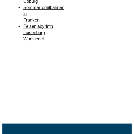
Coburg
Sommerrodelbahnen
in
Franken
Felsenlabyrinth
Luisenburg
Wunsiedel
Folge
uns –
Facebook
und
Instagram