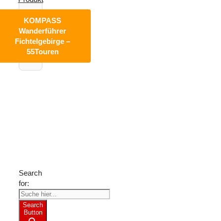
KOMPASS
Wanderführer
Fichtelgebirge –
55Touren
Suche
nach
Freizeit-
Tipps?
Search
for:
Search
Button