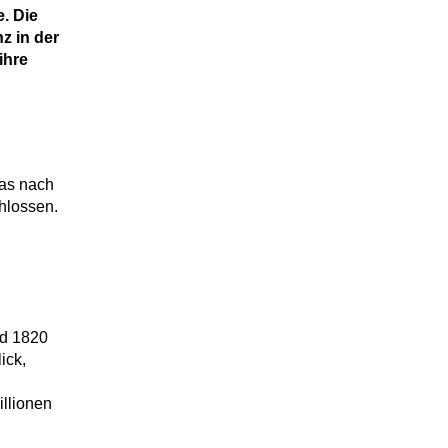
e. Die
z in der
ihre
Das nach
hlossen.
nd 1820
ick,
illionen