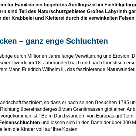
em für Familien ein begehrtes Ausflugsziel im Fichtelgebirg
n sind Teil des Naturschutzgebietes Großes Labyrinth gan
er Krabbelei und Kletterei durch die verwinkelten Felsen 
cken – ganz enge Schluchten
ebirge durch Millionen Jahre lange Verwitterung und Erosion. 
meer wurde im 18. Jahrhundert nach und nach touristisch ersc
rem Mann Friedrich Wilhelm III. das faszinierende Naturwunder.
Landschaft fasziniert, so dass er nach seinen Besuchen 1785 u
Richtung übereinandergestürzten Granitmassen gibt einen Anbl
r vorgekommen ist.” Beim Durchwandern von Europas größtem
Felsenschluchten
und lassen sich in den Bann der über 300 M
llem die Kinder voll auf Ihre Kosten.