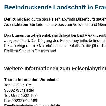
Beeindruckende Landschaft in Fra
Der
Rundgang
durch das Felsenlabyrinth Luisenburg dauert
Aussichtspunkte
laden unterwegs zum Verweilen und Genieß
Das
Luisenburg-Felsenlabyrinth
liegt bei Bad Alexanders
ausgeschildert. Der Eingang des Felsenlabyrinths befindet s
Felsen eingerahmte Naturbühne ist ebenfalls für die jährlich 
Freilicht-Spiele in Deutschland.
Weitere Informationen zum Felsenlabyri
Tourist-Information Wunsiedel
Jean-Paul-Str. 5
95632 Wunsiedel
Tel. 09232 602-162
Fax 09232 602-169
Email: touristinfo(at)wunsiedel.de