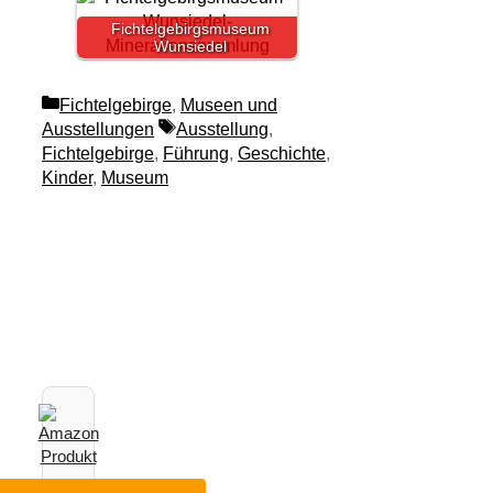
Fichtelgebirgsmuseum
Wunsiedel
Kategorien
Fichtelgebirge
,
Museen und
Schlagwörter
Ausstellungen
Ausstellung
,
Fichtelgebirge
,
Führung
,
Geschichte
,
Kinder
,
Museum
Empfehlungen
*