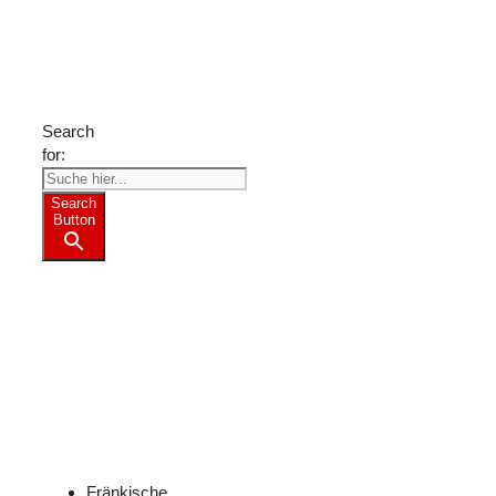
Suche
nach
Freizeit-
Tipps?
Search
for:
Search
Button
Weitere
Freizeit-
Tipps
für
Franken
Fränkische