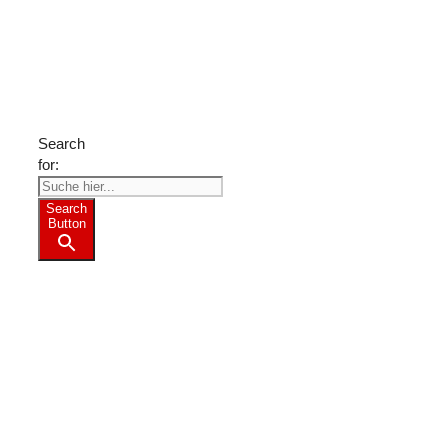
Suche
nach
Freizeit-
Tipps?
Search
for:
Search
Button
Weitere
Freizeit-
Tipps
für
Franken