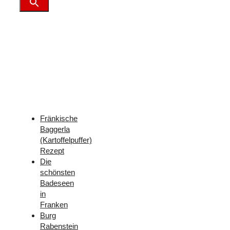
Weitere
Freizeit-
Tipps
für
Franken
Fränkische
Baggerla
(Kartoffelpuffer)
Rezept
Die
schönsten
Badeseen
in
Franken
Burg
Rabenstein