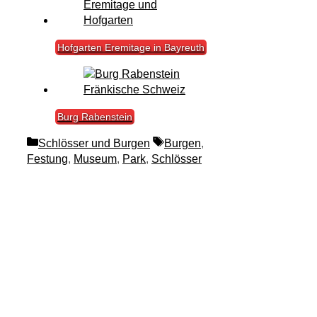
Hofgarten Eremitage in Bayreuth
Burg Rabenstein
Kategorien
Schlagwörter
Schlösser und Burgen
Burgen
,
Festung
,
Museum
,
Park
,
Schlösser
Suche
nach