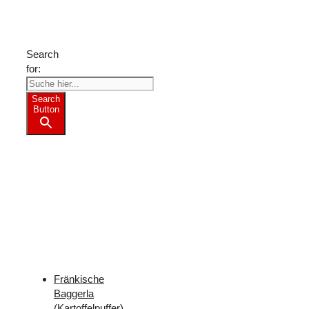
Freizeit-
Tipps?
Search
for:
Search
Button
Weitere
Freizeit-
Tipps
für
Franken
Fränkische
Baggerla
(Kartoffelpuffer)