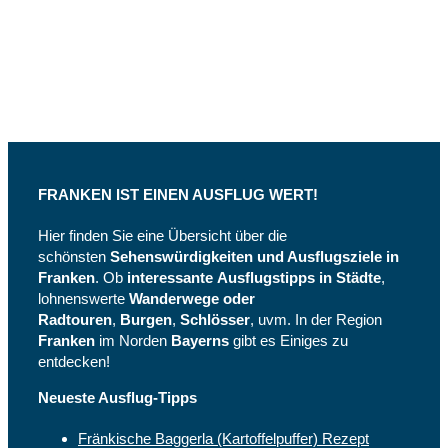
Facebook
und
Instagram
FRANKEN IST EINEN AUSFLUG WERT!
Hier finden Sie eine Übersicht über die
schönsten
Sehenswürdigkeiten und Ausflugsziele in
Franken
. Ob
interessante
Ausflugstipps in Städte
,
lohnenswerte
Wanderwege oder
Radtouren
,
Burgen
,
Schlösser
, uvm. In der Region
Franken
im Norden
Bayerns
gibt es Einiges zu
entdecken!
Neueste Ausflug-Tipps
Fränkische Baggerla (Kartoffelpuffer) Rezept