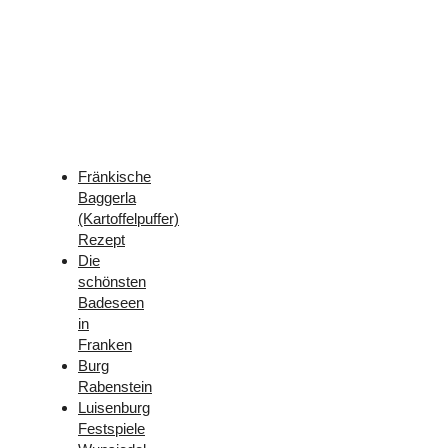
Weitere
Freizeit-
Tipps
für
Franken
Fränkische
Baggerla
(Kartoffelpuffer)
Rezept
Die
schönsten
Badeseen
in
Franken
Burg
Rabenstein
Luisenburg
Festspiele