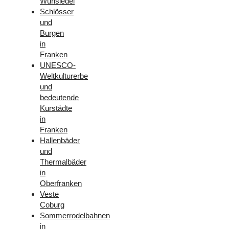
Wunsiedel
Schlösser
und
Burgen
in
Franken
UNESCO-
Weltkulturerbe
und
bedeutende
Kurstädte
in
Franken
Hallenbäder
und
Thermalbäder
in
Oberfranken
Veste
Coburg
Sommerrodelbahnen
in