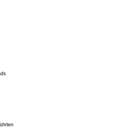
nds
ührten