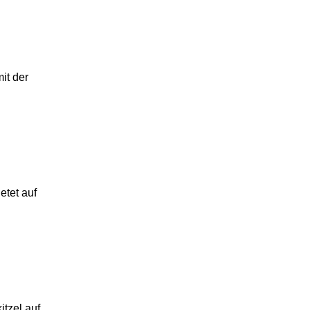
it der
etet auf
itzel auf