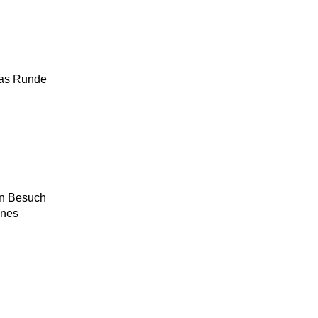
Das Runde
in Besuch
ines