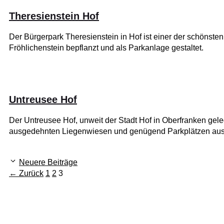
Theresienstein Hof
Der Bürgerpark Theresienstein in Hof ist einer der schöns
Fröhlichenstein bepflanzt und als Parkanlage gestaltet.
Untreusee Hof
Der Untreusee Hof, unweit der Stadt Hof in Oberfranken geleg
ausgedehnten Liegenwiesen und genügend Parkplätzen ausges
Neuere Beiträge
Seite
Seite
Seite
←
Zurück
1
2
3