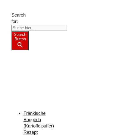
Tipps?
Search
for:
Search
Button
Weitere
Freizeit-
Tipps
für
Franken
Fränkische
Baggerla
(Kartoffelpuffer)
Rezept