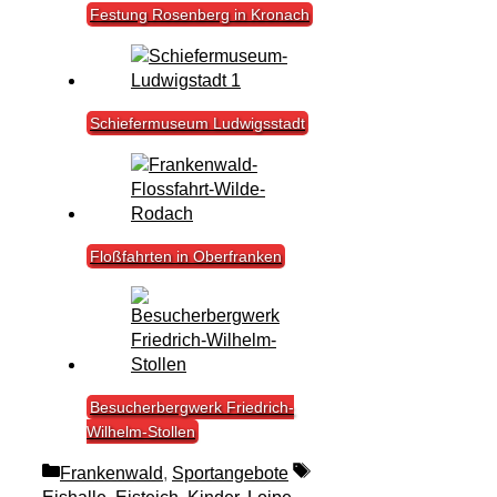
Festung Rosenberg in Kronach
Schiefermuseum Ludwigsstadt
Floßfahrten in Oberfranken
Besucherbergwerk Friedrich-
Wilhelm-Stollen
Kategorien
Schlagwörter
Frankenwald
,
Sportangebote