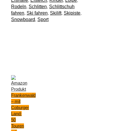
Eishalle
,
Eisteich
,
Kinder
,
Loipe
,
Rodeln
,
Schlitten
,
Schlittschuh
fahren
,
Ski fahren
,
Skilift
,
Skipiste
,
Snowboard
,
Sport
Empfehlungen
*
Frankenwald
– mit
Coburger
Land:
50
Touren