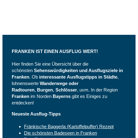
und
Instagram
FRANKEN IST EINEN AUSFLUG WERT!
Hier finden Sie eine Übersicht über die
schönsten
Sehenswürdigkeiten und Ausflugsziele in
Franken
. Ob
interessante
Ausflugstipps in Städte
,
lohnenswerte
Wanderwege oder
Radtouren
,
Burgen
,
Schlösser
, uvm. In der Region
Franken
im Norden
Bayerns
gibt es Einiges zu
entdecken!
Neueste Ausflug-Tipps
Fränkische Baggerla (Kartoffelpuffer) Rezept
Die schönsten Badeseen in Franken