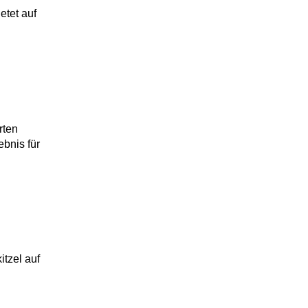
etet auf
rten
ebnis für
itzel auf