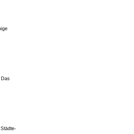
nige
: Das
 Städte-