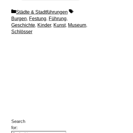
Kategorien
Schlagwörter
Städte & Stadtführungen
Burgen
,
Festung
,
Führung
,
Geschichte
,
Kinder
,
Kunst
,
Museum
,
Schlösser
Suche
nach
Freizeit-
Tipps?
Search
for: