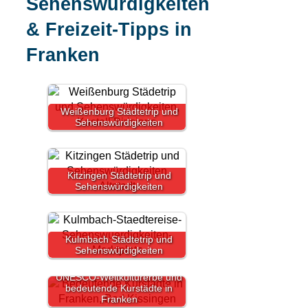
Sehenswürdigkeiten
& Freizeit-Tipps in
Franken
Weißenburg Städtetrip und
Sehenswürdigkeiten
Kitzingen Städtetrip und
Sehenswürdigkeiten
Kulmbach Städtetrip und
Sehenswürdigkeiten
UNESCO-Weltkulturerbe und
bedeutende Kurstädte in
Franken