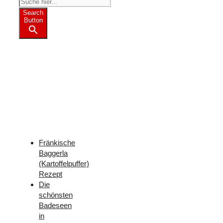
Search
Button
Weitere
Freizeit-
Tipps
für
Franken
Fränkische
Baggerla
(Kartoffelpuffer)
Rezept
Die
schönsten
Badeseen
in