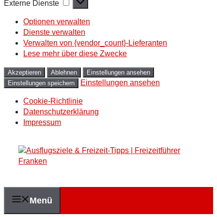
Externe
Externe Dienste
Dienste
Optionen verwalten
Dienste verwalten
Verwalten von {vendor_count}-Lieferanten
Lese mehr über diese Zwecke
Akzeptieren
Ablehnen
Einstellungen ansehen
Einstellungen ansehen
Einstellungen speichern
Cookie-Richtlinie
Datenschutzerklärung
Impressum
Zum
Inhalt
springen
Menü