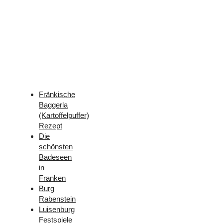
Weitere
Freizeit-
Tipps
für
Franken
Fränkische
Baggerla
(Kartoffelpuffer)
Rezept
Die
schönsten
Badeseen
in
Franken
Burg
Rabenstein
Luisenburg
Festspiele