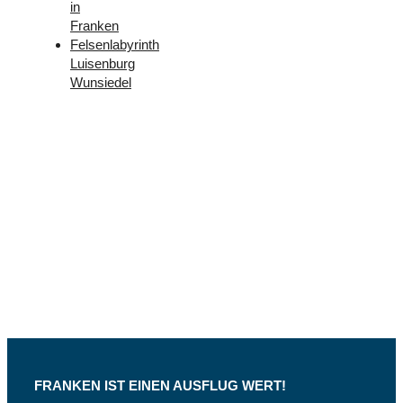
in
Franken
Felsenlabyrinth
Luisenburg
Wunsiedel
Folge
uns –
Facebook
und
Instagram
FRANKEN IST EINEN AUSFLUG WERT!