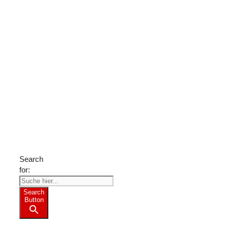
Suche
nach
Freizeit-
Tipps?
Search
for:
Search
Button