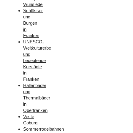
Wunsiedel
Schlösser
und
Burgen
in
Franken
UNESCO-
Weltkulturerbe
und
bedeutende
Kurstädte
in
Franken
Hallenbäder
und
Thermalbäder
in
Oberfranken
Veste
Coburg
Sommerrodelbahnen