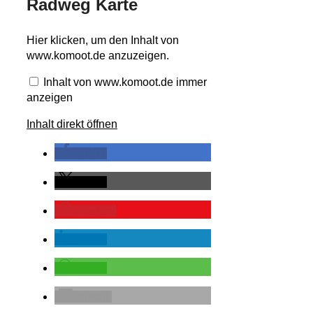
Radweg Karte
Inhalt
Hier klicken, um den Inhalt von
von
www.komoot.de anzuzeigen.
www.komoot.de
anzeigen
Inhalt von www.komoot.de immer
anzeigen
Inhalt direkt öffnen
teilen
teilen
merken
teilen
teilen
E-Mail