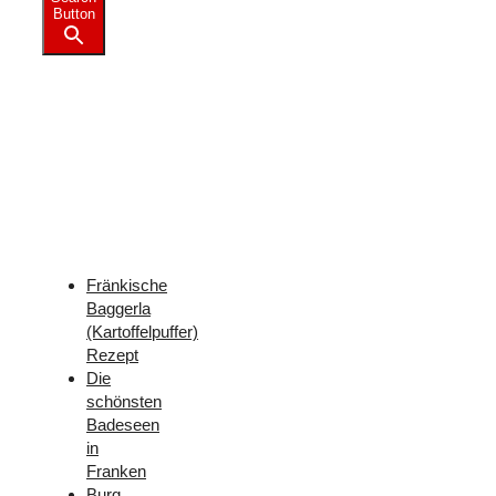
Button
Weitere
Freizeit-
Tipps
für
Franken
Fränkische
Baggerla
(Kartoffelpuffer)
Rezept
Die
schönsten
Badeseen
in
Franken
Burg