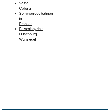
Veste
Coburg
Sommerrodelbahnen
in
Franken
Felsenlabyrinth
Luisenburg
Wunsiedel
Folge
uns –
Facebook
und
Instagram