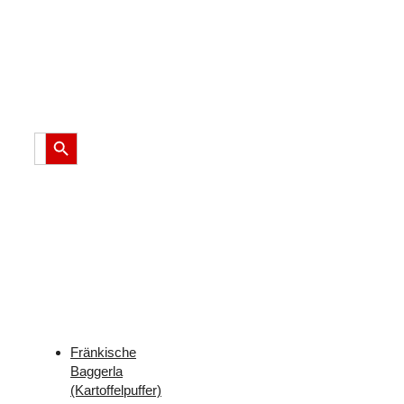
Suche
nach
Freizeit-
Tipps?
Search Button
Search
for:
Weitere
Freizeit-
Tipps
für
Franken
Fränkische
Baggerla
(Kartoffelpuffer)