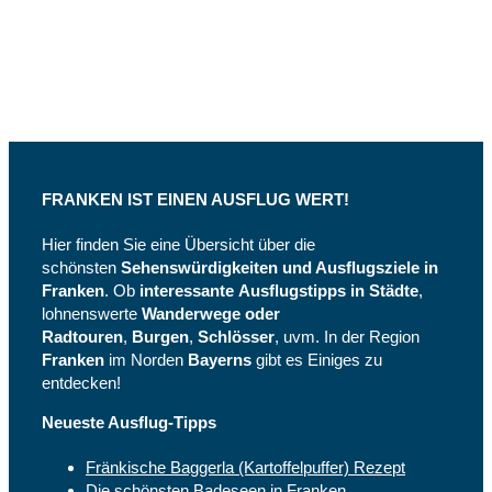
und
Instagram
FRANKEN IST EINEN AUSFLUG WERT!
Hier finden Sie eine Übersicht über die
schönsten
Sehenswürdigkeiten und Ausflugsziele in
Franken
. Ob
interessante
Ausflugstipps in Städte
,
lohnenswerte
Wanderwege oder
Radtouren
,
Burgen
,
Schlösser
, uvm. In der Region
Franken
im Norden
Bayerns
gibt es Einiges zu
entdecken!
Neueste Ausflug-Tipps
Fränkische Baggerla (Kartoffelpuffer) Rezept
Die schönsten Badeseen in Franken